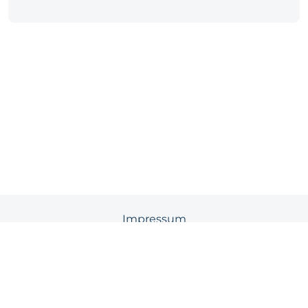
Impressum
Datenschutz
Cookies
© 2026 BAS-Barthel Arbeitsschutz oHG