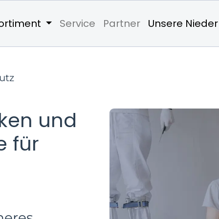
ortiment
Service
Partner
Unsere Niede
utz
ken und
 für
heres