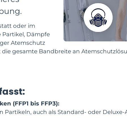
ebung.
statt oder im
e Partikel, Dämpfe
siger Atemschutz
et die gesamte Bandbreite an Atemschutzlös
fasst:
ken (FFP1 bis FFP3):
gen Partikeln, auch als Standard- oder Delu